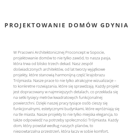
PROJEKTOWANIE DOMÓW GDYNIA
W Pracowni Architektonicznej Proconcept w Sopocie,
projektowanie domów to nie tylko zawód, to nasza pasja,
która trwa od blisko trzech dekad. Nasz zespół
doświadczonych architektów, od lat tworzy wyjątkowe
projekty, które stanowią harmonijną część krajobrazu
Trójmiasta. Nasze prace to nie tylko atrakcyjne wizualizacje –
to konkretne rozwiązania, które się sprawdzają. Każdy projekt
jest dopracowany w najmniejszych detalach, co przekłada się
na setki tysięcy metrów kwadratowych funkcjonalnej
powierzchni. Dzięki naszej pracy tysiące osób cieszy się
funkcjonalnymi, estetycznymi budynkami, które wyróżniają się
na tle miasta. Nasze projekty to nie tylko miejska elegancja, to
także odpowiedź na potrzeby społeczności Trójmiasta. Każdy
dom, który powstał według naszych planów, to
niepowtarzalna przestrzeń, która łączy w sobie komfort,