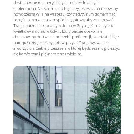
dostosowane do specyficznych potrzeb lokalnych
społeczności. Niezależnie od tego, czy jesteś zainteresowany
nowoczesną willą na wzgórzu, czy tradycyjnym domem nad
brzegiem morza, nasz zespół jest gotowy, aby zrealizować
Twoje marzenia o idealnym domu w Gdyni. Jeśli marzysz o
wyjątkowym domu w Gdyni, który będzie doskonale
dopasowany do Twoich potrzeb i preferencji, skontaktuj się z
nami już dziś. Jesteśmy gotowi przyjąć Twoje wyzwanie i
stworzyć dla Ciebie przestrzeń, w której będziesz mógł cieszyć
się komfortem i pięknem przez wiele lat.