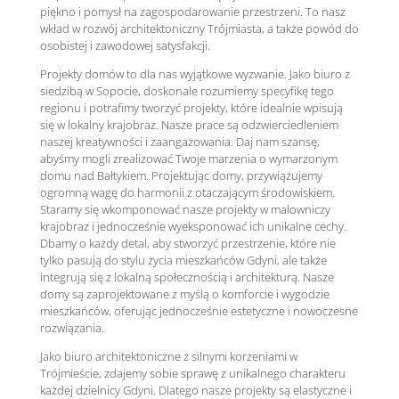
piękno i pomysł na zagospodarowanie przestrzeni. To nasz
wkład w rozwój architektoniczny Trójmiasta, a także powód do
osobistej i zawodowej satysfakcji.
Projekty domów to dla nas wyjątkowe wyzwanie. Jako biuro z
siedzibą w Sopocie, doskonale rozumiemy specyfikę tego
regionu i potrafimy tworzyć projekty, które idealnie wpisują
się w lokalny krajobraz. Nasze prace są odzwierciedleniem
naszej kreatywności i zaangażowania. Daj nam szansę,
abyśmy mogli zrealizować Twoje marzenia o wymarzonym
domu nad Bałtykiem. Projektując domy, przywiązujemy
ogromną wagę do harmonii z otaczającym środowiskiem.
Staramy się wkomponować nasze projekty w malowniczy
krajobraz i jednocześnie wyeksponować ich unikalne cechy.
Dbamy o każdy detal, aby stworzyć przestrzenie, które nie
tylko pasują do stylu życia mieszkańców Gdyni, ale także
integrują się z lokalną społecznością i architekturą. Nasze
domy są zaprojektowane z myślą o komforcie i wygodzie
mieszkańców, oferując jednocześnie estetyczne i nowoczesne
rozwiązania.
Jako biuro architektoniczne z silnymi korzeniami w
Trójmieście, zdajemy sobie sprawę z unikalnego charakteru
każdej dzielnicy Gdyni. Dlatego nasze projekty są elastyczne i